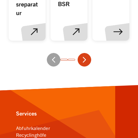
BSR
sreparat
ur
Position 1 von 2
Services
Abfuhrkalender
Recyclinghöfe