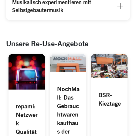
Musikalisch experimentieren mit
Selbstgebautermusik
Unsere Re-Use-Angebote
NochMa
BSR-
ll: Das
Kieztage
Gebrauc
repami:
htwaren
Netzwer
kaufhau
k
s der
Qualität