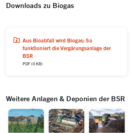
Downloads zu Biogas
(
(öffnet in neuem Tab)
Download
,
PDF,
0 KB
)
Aus Bioabfall wird Biogas: So
funktioniert die Vergärungsanlage der
BSR
PDF
(
0 KB
)
Weitere Anlagen & Deponien der BSR