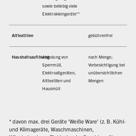
sowie beliebig viele
Elektrokleingeräte**
Alttextilien
gebührenfrei
Haushaltsauflösung
Abholung von
nach Menge;
Sperrmüll,
Vorbesichtigung bei
Elektroaltgeräten,
unübersichtlichen
Alttextilien und
Mengen
Hausmüll
Weitere Leistungen der BSR Sperrmüllabfuhr
* davon max. drei Geräte 'Weiße Ware' (z. B. Kühl-
und Klimageräte, Waschmaschinen,