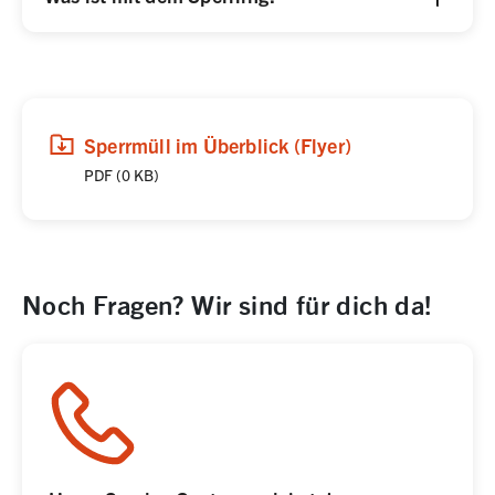
(
(öffnet in neuem Tab)
Download
,
PDF,
0 KB
)
Sperrmüll im Überblick (Flyer)
PDF
(
0 KB
)
Noch Fragen? Wir sind für dich da!