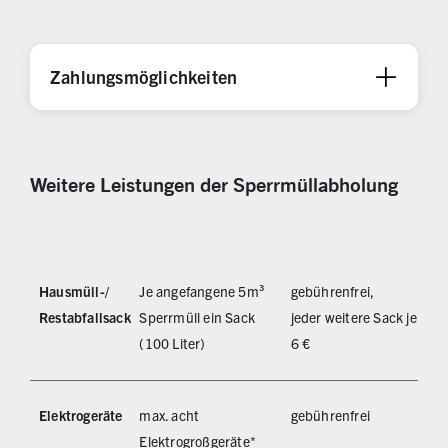
Zahlungsmöglichkeiten
Weitere Leistungen der Sperrmüllabholung
Hausmüll-/
Je angefangene 5m³
gebührenfrei,
Restabfallsack
Sperrmüll ein Sack
jeder weitere Sack je
(100 Liter)
6 €
Elektrogeräte
max. acht
gebührenfrei
Elektrogroßgeräte*