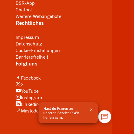
BSR-App
Chatbot
Weitere Webangebote
Rechtliches
Impressum
Datenschutz
Cookie-Einstellungen
Barrierefreiheit
Folgt uns
(Link zu externer Website, öffnet in neuem Tab)
Facebook
(Link zu externer Website, öffnet in neuem Tab)
X
(Link zu externer Website, öffnet in neuem Tab)
YouTube
(Link zu externer Website, öffnet in neuem Tab)
Instagram
(Link zu externer Website, öffnet in neuem Tab)
Linkedin
×
Hast du Fragen zu
(Link zu externer Website, öffnet in neuem Tab)
Mastodon
unseren Services? Wir
helfen gern.