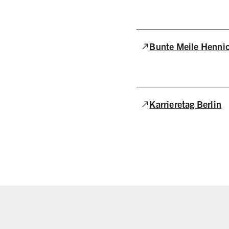
(Link zu externer Web
Bunte Meile Henni
(Link zu externer Web
Karrieretag Berlin
Übersicht der unserer M