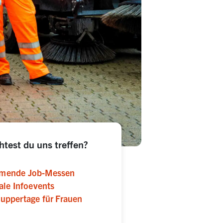
test du uns treffen?
mende Job-Messen
ale Infoevents
uppertage für Frauen