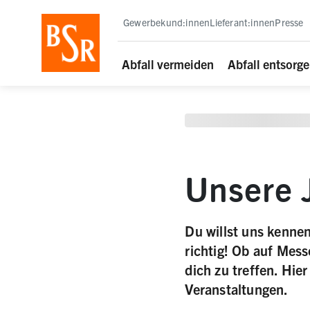
staging deployment test
Gewerbekund:innen
Lieferant:innen
Presse
Abfall vermeiden
Abfall entsorg
Unsere 
Du willst uns kenne
richtig! Ob auf Mess
dich zu treffen. Hie
Veranstaltungen.