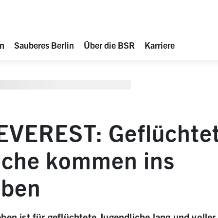
en
Sauberes Berlin
Über die BSR
Karriere
 EVEREST: Geflüchte
iche kommen ins
eben
ben ist für geflüchtete Jugendliche lang und volle