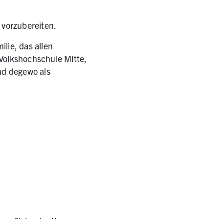
 vorzubereiten.
lie, das allen
 Volkshochschule Mitte,
nd degewo als