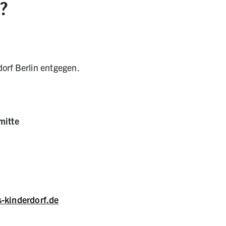
?
rf Berlin entgegen.
mitte
-kinderdorf.de