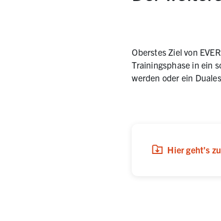
Oberstes Ziel von EVER
Trainingsphase in ein 
werden oder ein Duale
(
(öffnet in neuem 
Download
,
PDF,
Hier geht's 