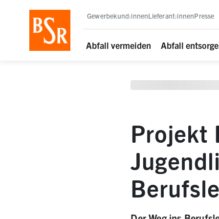
staging deployment test
Gewerbekund:innen
Lieferant:innen
Presse
Abfall vermeiden
Abfall entsorg
Projekt
Jugendl
Berufsl
Der Weg ins Berufsle