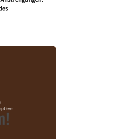
 des
r
eptiere