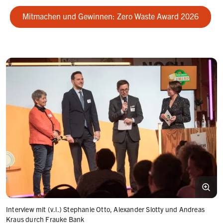
Mitmachen und Gewinnen: Zero Waste Award 2026
Interview mit (v.l.) Stephanie Otto, Alexander Slotty und Andreas
G
Kraus durch Frauke Bank