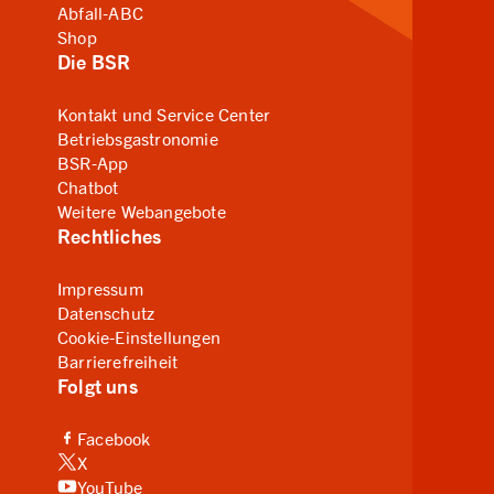
Abfall-ABC
Shop
Die BSR
Kontakt und Service Center
Betriebsgastronomie
BSR-App
Chatbot
Weitere Webangebote
Rechtliches
Impressum
Datenschutz
Cookie-Einstellungen
Barrierefreiheit
Folgt uns
(Link zu externer Website, öffnet in neuem Tab)
Facebook
(Link zu externer Website, öffnet in neuem Tab)
X
(Link zu externer Website, öffnet in neuem Tab)
YouTube