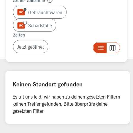
Art der Annahme
Gebrauchtwaren
Schadstoffe
Zeiten
Jetzt geöffnet
Listenansicht a
Kartenans
0 Ergebnisse gefunden
Keinen Standort gefunden
Es tut uns leid, wir haben zu deinen gesetzten Filtern
keinen Treffer gefunden. Bitte überprüfe deine
gesetzten Filter.