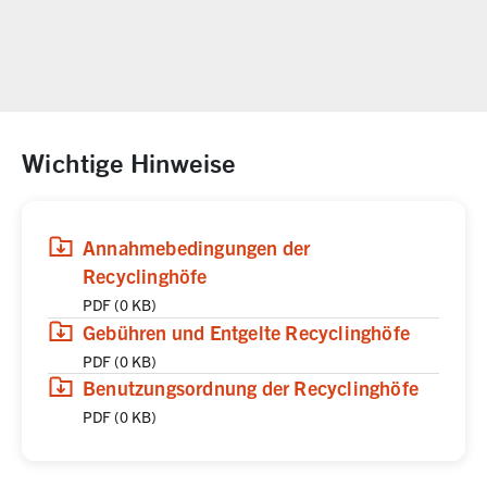
Wichtige Hinweise
(
(öffnet in neuem Tab)
Download
,
PDF,
0 KB
)
Annahmebedingungen der
Recyclinghöfe
PDF
(
0 KB
)
(
(öffnet in neuem Tab)
Download
,
PDF,
0 KB
)
Gebühren und Entgelte Recyclinghöfe
PDF
(
0 KB
)
(
(öffnet in neuem Tab)
Download
,
PDF,
0 KB
)
Benutzungsordnung der Recyclinghöfe
PDF
(
0 KB
)