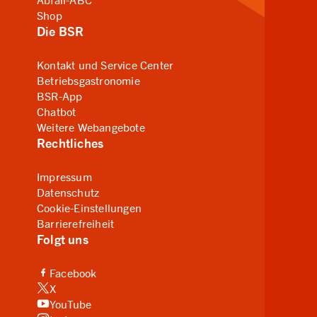
Shop
Die BSR
Kontakt und Service Center
Betriebsgastronomie
BSR-App
Chatbot
Weitere Webangebote
Rechtliches
Impressum
Datenschutz
Cookie-Einstellungen
Barrierefreiheit
Folgt uns
(Link zu externer Website, öffnet in neuem Tab)
Facebook
(Link zu externer Website, öffnet in neuem Tab)
X
(Link zu externer Website, öffnet in neuem Tab)
YouTube