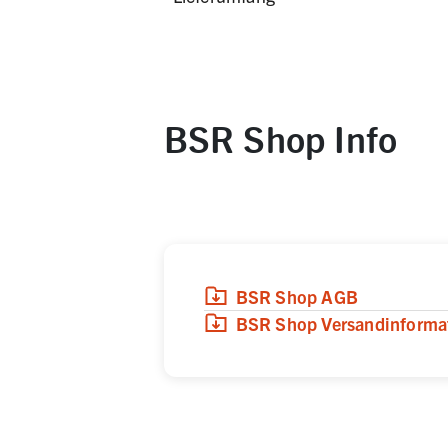
Produktmerkmale Obst- und Gemüsebeut
BSR Shop Info
(
(öffnet in neuem Tab)
Download
,
PDF,
0 KB
)
BSR Shop AGB
(
(öffnet in neuem Tab)
Download
,
PDF,
0 KB
)
BSR Shop Versandinforma