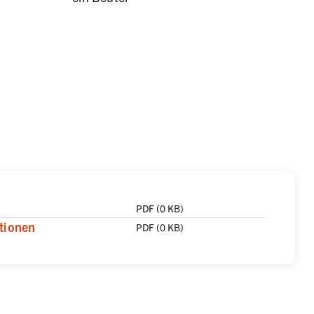
el
PDF
(
0 KB
)
tionen
PDF
(
0 KB
)