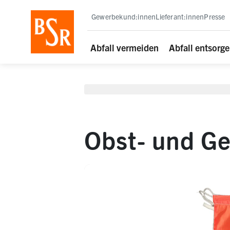
staging deployment test
Gewerbekund:innen
Lieferant:innen
Presse
Abfall vermeiden
Abfall entsorg
Obst- und G