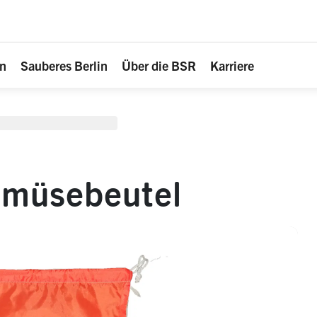
en
Sauberes Berlin
Über die BSR
Karriere
emüsebeutel