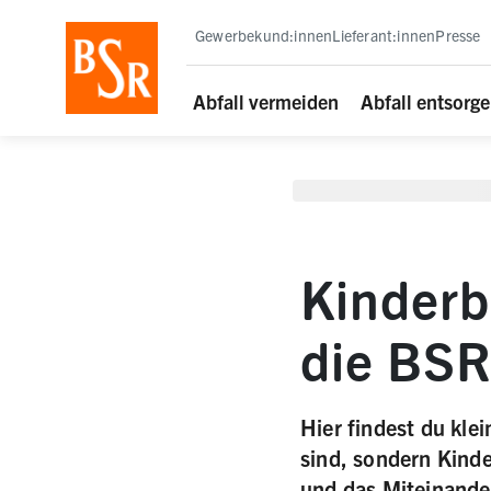
staging deployment test
Gewerbekund:innen
Lieferant:innen
Presse
Abfall vermeiden
Abfall entsorg
Kinderb
die BS
Hier findest du kle
sind, sondern Kinde
und das Miteinander