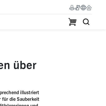
Warenkorb
en über
rechend illustriert
 für die Sauberkeit
 Mitbürgerinnen und