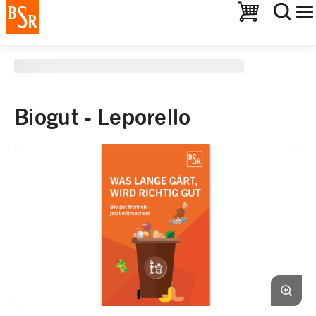
staging deployment test
Warenkorb
Biogut - Leporello