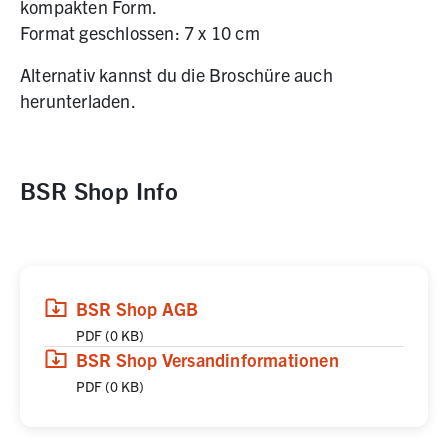
kompakten Form.
Format geschlossen: 7 x 10 cm
Alternativ kannst du die Broschüre auch
herunterladen.
BSR Shop Info
(
(öffnet in neuem Tab)
Download
,
PDF,
0 KB
)
BSR Shop AGB
PDF
(
0 KB
)
(
(öffnet in neuem Tab)
Download
,
PDF,
0 KB
)
BSR Shop Versandinformationen
PDF
(
0 KB
)