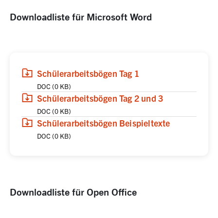
Downloadliste für Microsoft Word
(
(öffnet in neuem Tab)
Download
,
DOC,
0 KB
)
Schülerarbeitsbögen Tag 1
DOC
(
0 KB
)
(
(öffnet in neuem Tab)
Download
,
DOC,
0 KB
)
Schülerarbeitsbögen Tag 2 und 3
DOC
(
0 KB
)
(
(öffnet in neuem Tab)
Download
,
DOC,
0 KB
)
Schülerarbeitsbögen Beispieltexte
DOC
(
0 KB
)
Downloadliste für Open Office