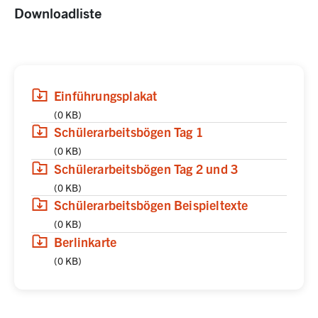
Downloadliste
(
(öffnet in neuem Tab)
Download
,
0 KB
)
Einführungsplakat
(
0 KB
)
(
(öffnet in neuem Tab)
Download
,
0 KB
)
Schülerarbeitsbögen Tag 1
(
0 KB
)
(
(öffnet in neuem Tab)
Download
,
0 KB
)
Schülerarbeitsbögen Tag 2 und 3
(
0 KB
)
(
(öffnet in neuem Tab)
Download
,
0 KB
)
Schülerarbeitsbögen Beispieltexte
(
0 KB
)
(
(öffnet in neuem Tab)
Download
,
0 KB
)
Berlinkarte
(
0 KB
)