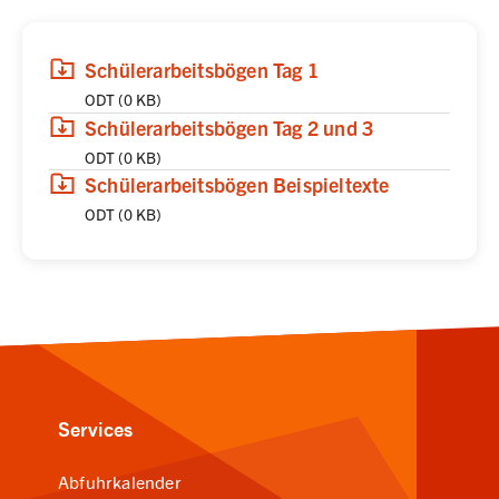
(
(öffnet in neuem Tab)
Download
,
ODT,
0 KB
)
Schülerarbeitsbögen Tag 1
ODT
(
0 KB
)
(
(öffnet in neuem Tab)
Download
,
ODT,
0 KB
)
Schülerarbeitsbögen Tag 2 und 3
ODT
(
0 KB
)
(
(öffnet in neuem Tab)
Download
,
ODT,
0 KB
)
Schülerarbeitsbögen Beispieltexte
ODT
(
0 KB
)
Services
Abfuhrkalender