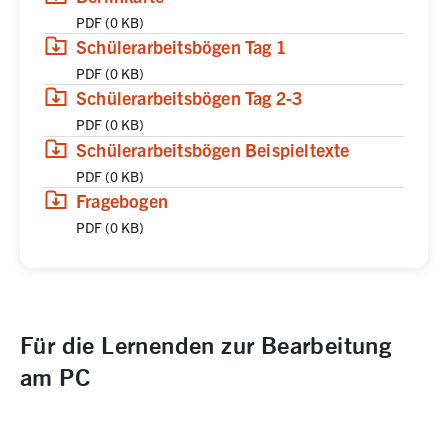
PDF
(
0 KB
)
(
(öffnet in neuem Tab)
Download
,
PDF,
0 KB
)
Schülerarbeitsbögen Tag 1
PDF
(
0 KB
)
(
(öffnet in neuem Tab)
Download
,
PDF,
0 KB
)
Schülerarbeitsbögen Tag 2-3
PDF
(
0 KB
)
(
(öffnet in neuem Tab)
Download
,
PDF,
0 KB
)
Schülerarbeitsbögen Beispieltexte
PDF
(
0 KB
)
(
(öffnet in neuem Tab)
Download
,
PDF,
0 KB
)
Fragebogen
PDF
(
0 KB
)
Für die Lernenden zur Bearbeitung
am PC