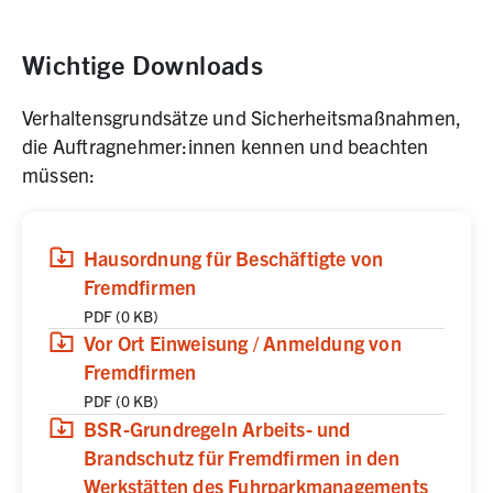
Wichtige Downloads
Verhaltensgrundsätze und Sicherheitsmaßnahmen,
die Auftragnehmer:innen kennen und beachten
müssen:
(
(öffnet in neuem Tab)
Download
,
PDF,
0 KB
)
Hausordnung für Beschäftigte von
Fremdfirmen
PDF
(
0 KB
)
(
(öffnet in neuem Tab)
Download
,
PDF,
0 KB
)
Vor Ort Einweisung / Anmeldung von
Fremdfirmen
PDF
(
0 KB
)
(
(öffnet in neuem Tab)
Download
,
PDF,
0 KB
)
BSR-Grundregeln Arbeits- und
Brandschutz für Fremdfirmen in den
Werkstätten des Fuhrparkmanagements