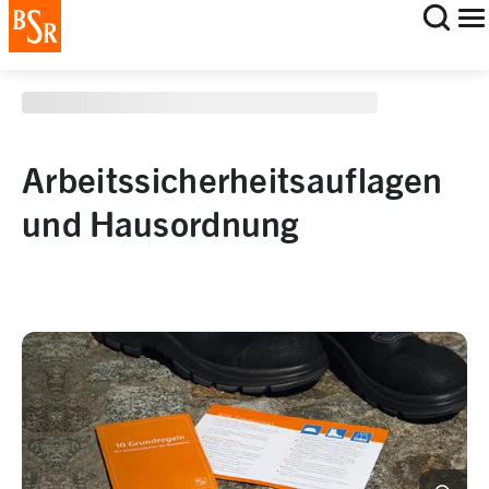
staging deployment test
Arbeitssicherheitsauflagen
und Hausordnung