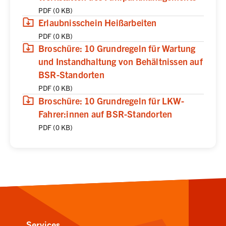
PDF
(
0 KB
)
(
(öffnet in neuem Tab)
Download
,
PDF,
0 KB
)
Erlaubnisschein Heißarbeiten
PDF
(
0 KB
)
(
(öffnet in neuem Tab)
Download
,
PDF,
0 KB
)
Broschüre: 10 Grundregeln für Wartung
und Instandhaltung von Behältnissen auf
BSR-Standorten
PDF
(
0 KB
)
(
(öffnet in neuem Tab)
Download
,
PDF,
0 KB
)
Broschüre: 10 Grundregeln für LKW-
Fahrer:innen auf BSR-Standorten
PDF
(
0 KB
)
Services