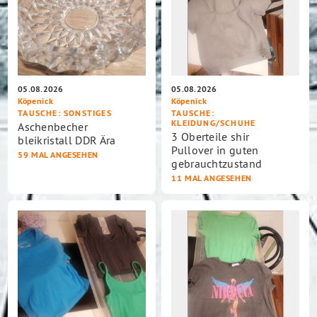
05.08.2026
05.08.2026
Köpenick
Köpenick
TAUSCHE
: SONSTIGES
TAUSCHE
:
KLEIDUNG/SCHUHE
Aschenbecher
3 Oberteile shir
bleikristall DDR Ära
Pullover in guten
59 MAL ANGESEHEN
gebrauchtzustand
11 MAL ANGESEHEN