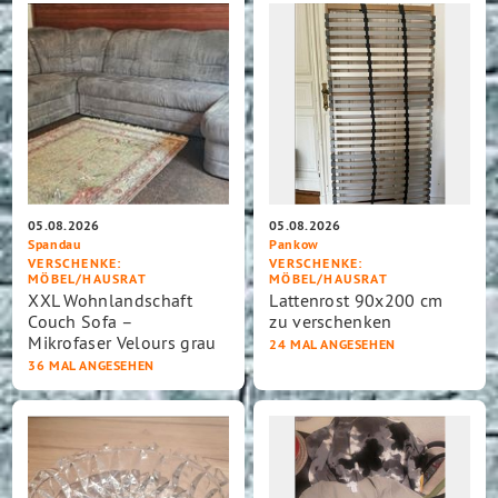
05.08.2026
05.08.2026
Spandau
Pankow
VERSCHENKE
:
VERSCHENKE
:
MÖBEL/HAUSRAT
MÖBEL/HAUSRAT
XXL Wohnlandschaft
Lattenrost 90x200 cm
Couch Sofa –
zu verschenken
Mikrofaser Velours grau
24 MAL ANGESEHEN
36 MAL ANGESEHEN