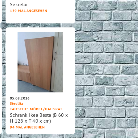
Sekretär
139 MAL ANGESEHEN
05.08.2026
Steglitz
TAUSCHE
: MÖBEL/HAUSRAT
Schrank Ikea Besta (B 60 x
H 128 x T 40 x cm)
94 MAL ANGESEHEN