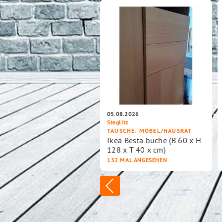
05.08.2026
Steglitz
TAUSCHE
: MÖBEL/HAUSRAT
Ikea Besta buche (B 60 x H
128 x T 40 x cm)
132 MAL ANGESEHEN