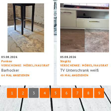
05.08.2026
05.08.2026
Pankow
Steglitz
VERSCHENKE
: MÖBEL/HAUSRAT
VERSCHENKE
: MÖBEL/HAUSRAT
Barhocker
TV Unterschrank weiß
64 MAL ANGESEHEN
49 MAL ANGESEHEN
1
2
3
4
5
6
7
8
9