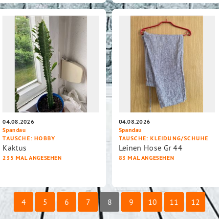
04.08.2026
04.08.2026
Spandau
Spandau
TAUSCHE
: HOBBY
TAUSCHE
: KLEIDUNG/SCHUHE
Kaktus
Leinen Hose Gr 44
235 MAL ANGESEHEN
83 MAL ANGESEHEN
4
5
6
7
8
9
10
11
12