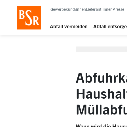
staging deployment test
Gewerbekund:innen
Lieferant:innen
Presse
Abfall vermeiden
Abfall entsorg
Abfuhrka
Haushal
Müllabf
Wann wird die Hausmü