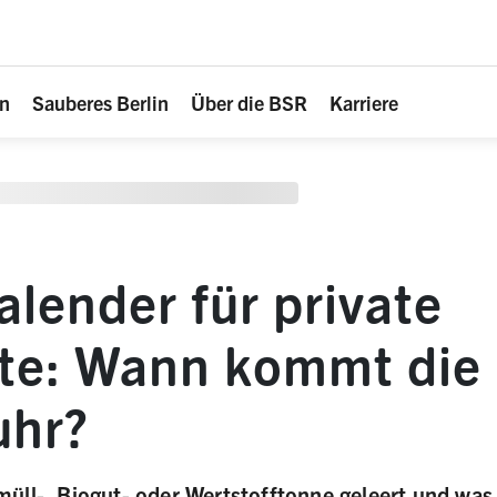
en
Sauberes Berlin
Über die BSR
Karriere
lender für private
te: Wann kommt die
uhr?
ll-, Biogut- oder Wertstofftonne geleert und was g